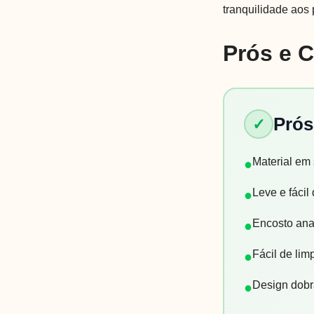
tranquilidade aos
Prós e 
Prós
✓
Material em
●
Leve e fácil
●
Encosto ana
●
Fácil de limp
●
Design dob
●