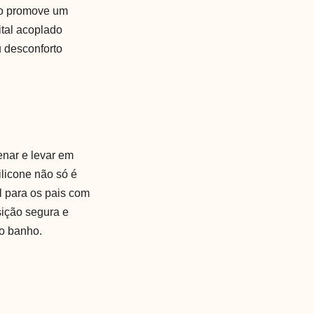
ico promove um
ital acoplado
u desconforto
enar e levar em
licone não só é
l para os pais com
sição segura e
 o banho.