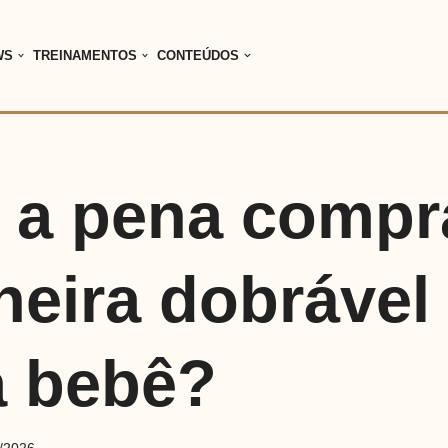
WS
TREINAMENTOS
CONTEÚDOS
e a pena compr
heira dobrável
a bebê?