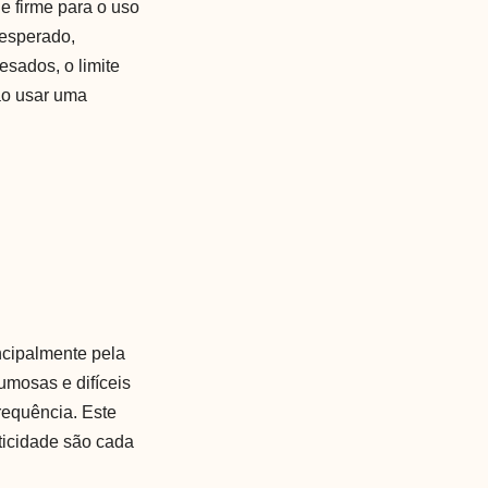
 firme para o uso
 esperado,
sados, o limite
 ao usar uma
ncipalmente pela
lumosas e difíceis
requência. Este
ticidade são cada