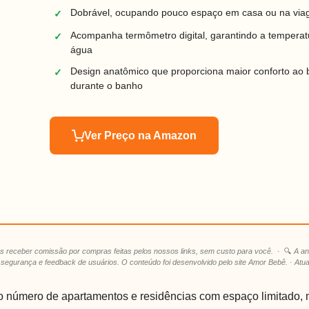
Dobrável, ocupando pouco espaço em casa ou na vi
✓
Acompanha termômetro digital, garantindo a temperat
✓
água
Design anatômico que proporciona maior conforto ao
✓
durante o banho
Ver Preço na Amazon
 receber comissão por compras feitas pelos nossos links, sem custo para você.
· 🔍
A an
, segurança e feedback de usuários. O conteúdo foi desenvolvido pelo site Amor Bebê. · Atu
número de apartamentos e residências com espaço limitado, 