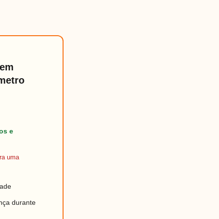
 em
metro
os e
ara uma
dade
ança durante