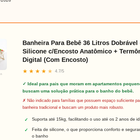
/2026
Banheira Para Bebê 36 Litros Dobrável
Silicone c/Encosto Anatômico + Termô
Digital (Com Encosto)
★
★
★
★
★
4.7/5
on
✓ Ideal para pais que moram em apartamentos pequen
buscam uma solução prática para o banho do bebê.
✗ Não indicado para famílias que possuem espaço suficiente p
banheira tradicional e buscam um produto mais robusto.
Suporta até 15kg, facilitando o uso até os 2 anos de i
✓
Feita de silicone, o que proporciona conforto e segur
✓
o banho