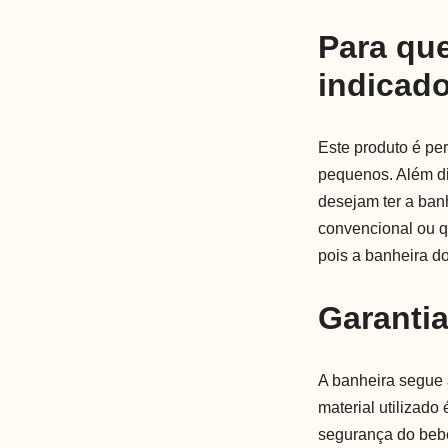
Para qu
indicad
Este produto é pe
pequenos. Além di
desejam ter a ban
convencional ou 
pois a banheira d
Garanti
A banheira segue
material utilizado
segurança do bebê