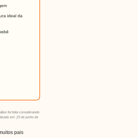
agem
ura ideal da
 bebê
álise foi feita considerando
alizado em: 23 de junho de
muitos pais