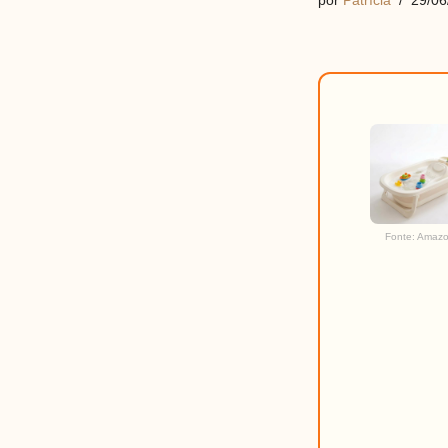
por
Patrícia
29/06
Fonte: Amaz