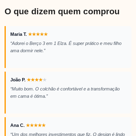
O que dizem quem comprou
Maria T.
★
★
★
★
★
“Adorei o Berço 3 em 1 Elza. É super prático e meu filho
ama dormir nele.”
João P.
★
★
★
★
★
“Muito bom. O colchão é confortável e a transformação
em cama é ótima.”
Ana C.
★
★
★
★
★
“Um dos melhores investimentos que fiz. O design é lindo