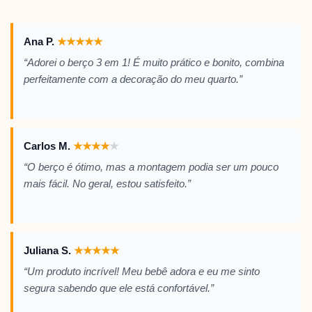
Ana P.
★
★
★
★
★
“Adorei o berço 3 em 1! É muito prático e bonito, combina
perfeitamente com a decoração do meu quarto.”
Carlos M.
★
★
★
★
★
“O berço é ótimo, mas a montagem podia ser um pouco
mais fácil. No geral, estou satisfeito.”
Juliana S.
★
★
★
★
★
“Um produto incrível! Meu bebê adora e eu me sinto
segura sabendo que ele está confortável.”