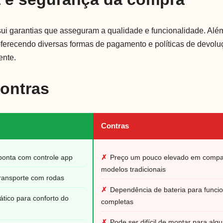
ui garantias que asseguram a qualidade e funcionalidade. Alé
 oferecendo diversas formas de pagamento e políticas de devol
ente.
Contras
Contras
ponta com controle app
✗
Preço um pouco elevado em comp
modelos tradicionais
transporte com rodas
✗
Dependência de bateria para funci
tico para conforto do
completas
✗
Pode ser difícil de montar para alg