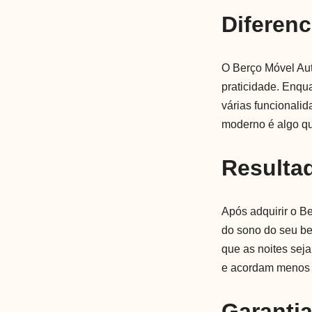
Diferenc
O Berço Móvel Aut
praticidade. Enqu
várias funcionali
moderno é algo qu
Resulta
Após adquirir o B
do sono do seu be
que as noites sej
e acordam menos d
Garanti