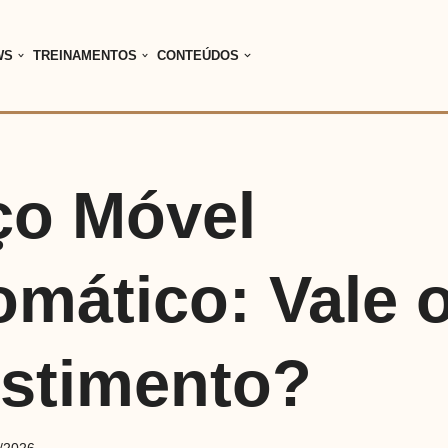
WS
TREINAMENTOS
CONTEÚDOS
ço Móvel
omático: Vale 
estimento?