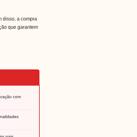
m disso, a compra
ução que garantem
aração com
onalidades
uns pais