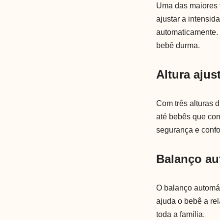
Uma das maiores v
ajustar a intensi
automaticamente. 
bebê durma.
Altura ajus
Com três alturas 
até bebês que com
segurança e confo
Balanço au
O balanço automát
ajuda o bebê a re
toda a família.