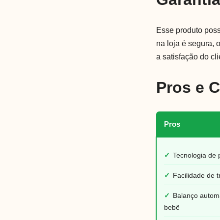
Esse produto poss
na loja é segura,
a satisfação do cli
Pros e 
Pros
✓
Tecnologia de 
✓
Facilidade de 
✓
Balanço automá
bebê