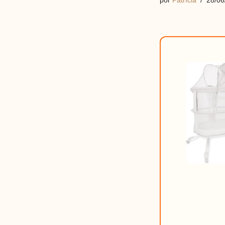
por
Patrícia
28/06