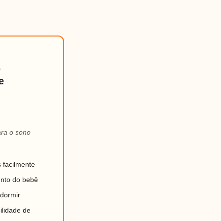
3
e
ara o sono
s facilmente
ento do bebê
 dormir
ilidade de