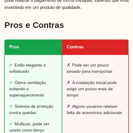
pode realizar o pagamento de forma tranquila, sabendo que está
investindo em um produto de qualidade.
Pros e Contras
Pros
Contras
✓
Estilo elegante e
✗
Pode ser um pouco
sofisticado
pesado para transportar
✓
Ótima ventilação,
✗
A instalação inicial pode
evitando o
exigir um pouco mais de
superaquecimento
tempo
✓
Sistema de proteção
✗
Alguns usuários relatam
contra quedas
falta de acessórios adicionais
✓
Multiuso, pode ser
usado como berço