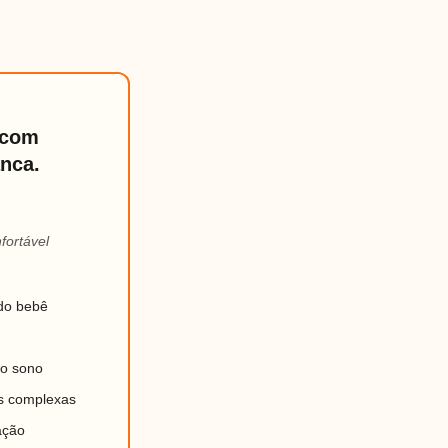
 com
nca.
fortável
 do bebê
 o sono
s complexas
ação