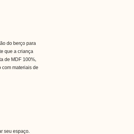
ção do berço para
e que a criança
eita de MDF 100%,
to com materiais de
ar seu espaço.