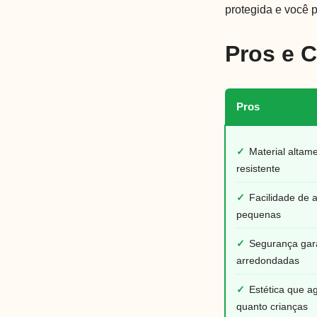
protegida e você 
Pros e 
Pros
✓
Material altam
resistente
✓
Facilidade de 
pequenas
✓
Segurança gar
arredondadas
✓
Estética que a
quanto crianças