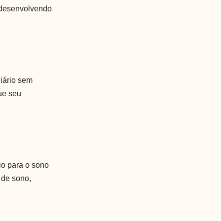
 desenvolvendo
iário sem
ue seu
io para o sono
 de sono,