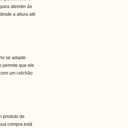
 para atender às
esde a altura até
lho se adapte
 permite que ele
, com um colchão
m produto de
 sua compra está