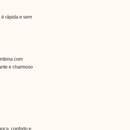
 é rápida e sem
combina com
gante e charmoso
nça, conforto e