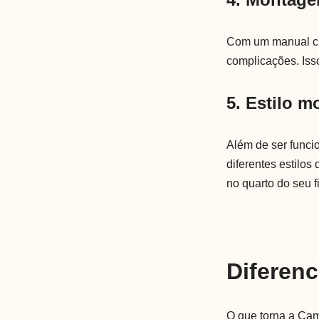
Com um manual cl
complicações. Iss
5. Estilo 
Além de ser func
diferentes estilo
no quarto do seu f
Diferenc
O que torna a Cam