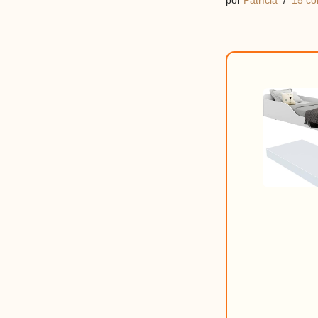
por
Patrícia
15 co