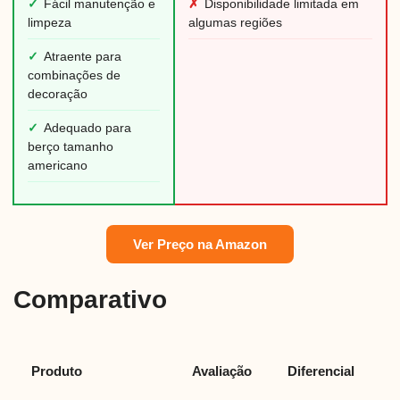
✓
Fácil manutenção e
✗
Disponibilidade limitada em
limpeza
algumas regiões
✓
Atraente para
combinações de
decoração
✓
Adequado para
berço tamanho
americano
Ver Preço na Amazon
Comparativo
Produto
Avaliação
Diferencial