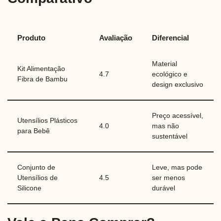
Produto
Avaliação
Diferencial
Material
Kit Alimentação
4.7
ecológico e
Fibra de Bambu
design exclusivo
Preço acessível,
Utensílios Plásticos
4.0
mas não
para Bebê
sustentável
Conjunto de
Leve, mas pode
Utensílios de
4.5
ser menos
Silicone
durável