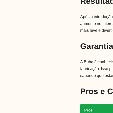
Resulta
Após a introdução
aumento no intere
mais leve e diver
Garanti
A Buba é conhecid
fabricação. Isso 
sabendo que estar
Pros e 
Pros