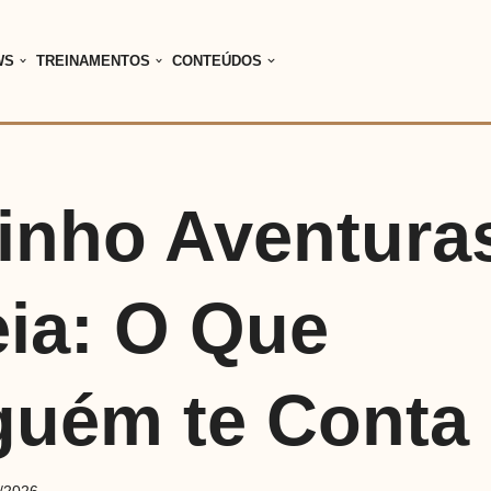
WS
TREINAMENTOS
CONTEÚDOS
tinho Aventura
eia: O Que
guém te Conta