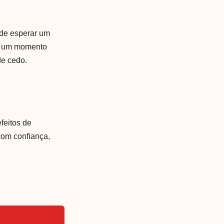
ode esperar um
rá um momento
de cedo.
feitos de
com confiança,