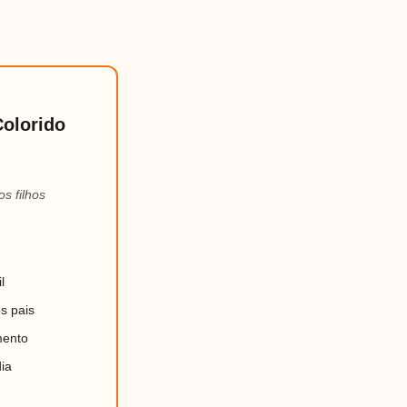
Colorido
os filhos
l
os pais
mento
dia