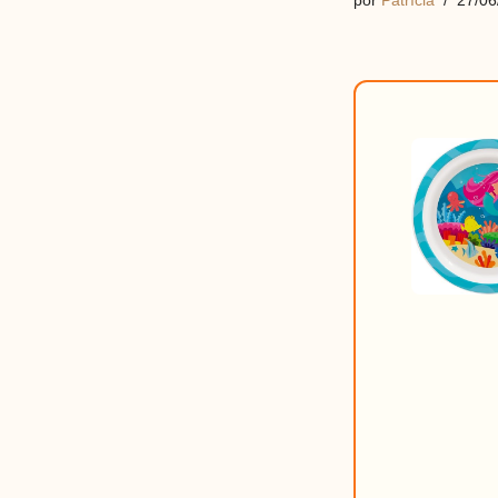
por
Patrícia
27/06