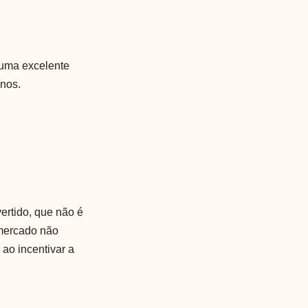
o uma excelente
enos.
ertido, que não é
 mercado não
 ao incentivar a