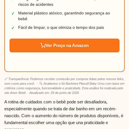
riscos de acidentes
Material plástico atóxico, garantindo segurança ao
✓
bebê
Fácil de limpar, o que otimiza o tempo dos pais
✓
Ver Preço na Amazon
🔗
Transparência: Podemos receber comissão por compras feitas pelos nossos links,
sem custo para você.
· 🔍
Avaliamos o Kit Banheira Plasutil Baby Urso com base em
critérios como segurança, funcionalidade e praticidade. Esta análise foi realizada pelo
site Amor Bebê. · Atualizado em: 29 de junho de 2026
A rotina de cuidados com o bebê pode ser desafiadora,
especialmente quando se trata de dar banho em um recém-
nascido. Com o aumento do número de produtos disponíveis, é
fundamental escolher uma opção que una praticidade e