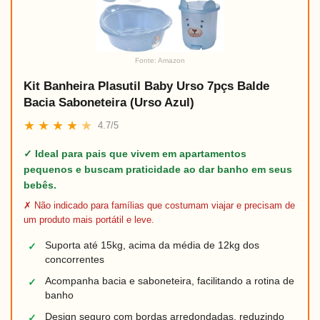
Fonte: Amazon
Kit Banheira Plasutil Baby Urso 7pçs Balde
Bacia Saboneteira (Urso Azul)
★
★
★
★
★
4.7/5
✓ Ideal para pais que vivem em apartamentos
pequenos e buscam praticidade ao dar banho em seus
bebês.
✗ Não indicado para famílias que costumam viajar e precisam de
um produto mais portátil e leve.
Suporta até 15kg, acima da média de 12kg dos
✓
concorrentes
Acompanha bacia e saboneteira, facilitando a rotina de
✓
banho
Design seguro com bordas arredondadas, reduzindo
✓