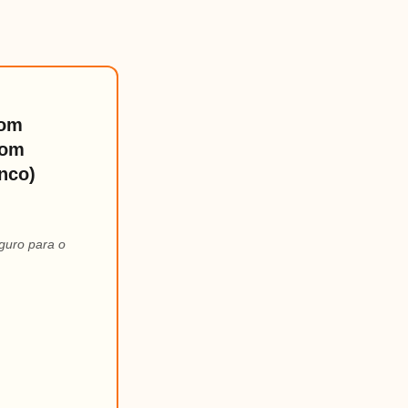
Com
Com
nco)
guro para o