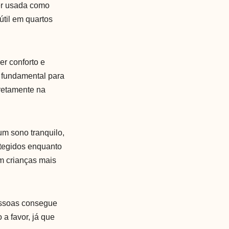
er usada como
útil em quartos
er conforto e
é fundamental para
retamente na
um sono tranquilo,
otegidos enquanto
m crianças mais
pessoas consegue
a favor, já que