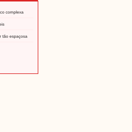
co complexa
eis
er tão espaçosa