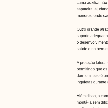
cama auxiliar nã
sapateira, ajudand
menores, onde cad
Outro grande atrat
suporte adequados
o desenvolvimento
saúde e no bem-es
A proteção latera
permitindo que os
dormem. Isso é um
inquietas durante 
Além disso, a cam
montá-la sem difi