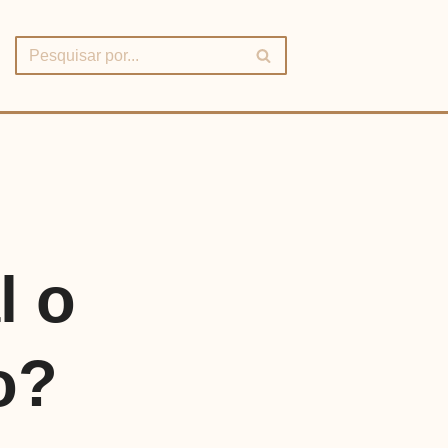
l o
o?