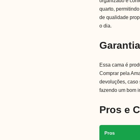
organizado e confo
quarto, permitind
de qualidade prop
o dia.
Garanti
Essa cama é produ
Comprar pela Amaz
devoluções, caso 
fazendo um bom in
Pros e 
Pros