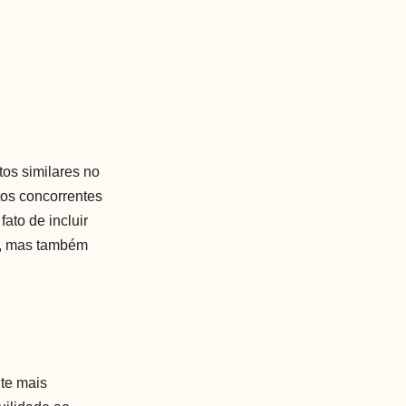
tos similares no
tos concorrentes
ato de incluir
a, mas também
nte mais