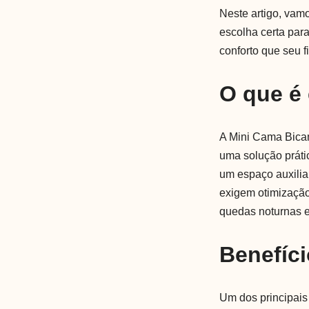
Neste artigo, vamo
escolha certa par
conforto que seu f
O que é
A Mini Cama Bicam
uma solução práti
um espaço auxilia
exigem otimização
quedas noturnas e
Benefíci
Um dos principais