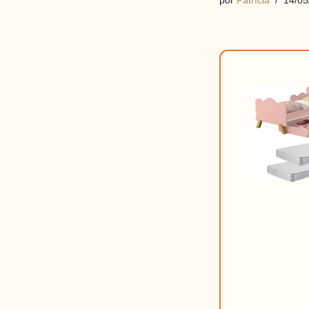
por
Patrícia
14/05