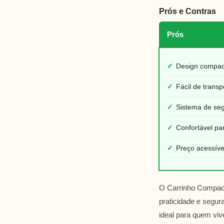
Prós e Contras
Prós
✓
Design compac
✓
Fácil de trans
✓
Sistema de seg
✓
Confortável pa
✓
Preço acessíve
O Carrinho Compact
praticidade e segur
ideal para quem vi