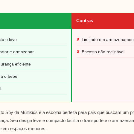
Contras
to e leve
✗
Limitado em armazenamen
portar e armazenar
✗
Encosto não reclinável
urança eficiente
ra o bebê
l
o Spy da Multikids é a escolha perfeita para pais que buscam um p
ança. Seu design leve e compacto facilita o transporte e o armazena
ve em espaços menores.