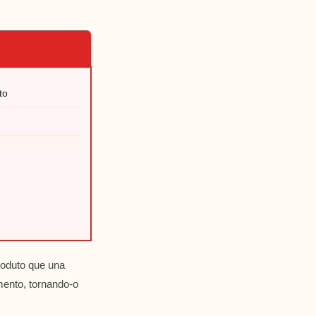
to
roduto que una
mento, tornando-o