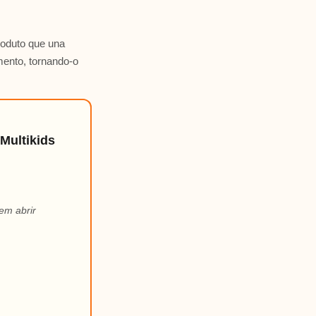
roduto que una
mento, tornando-o
Multikids
em abrir