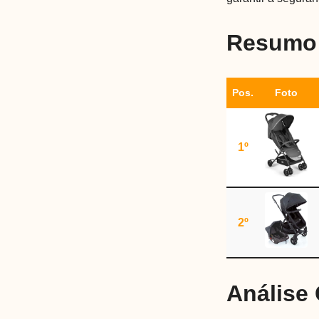
Resumo 
Pos.
Foto
1º
2º
Análise