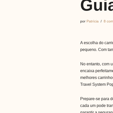
Gui
por
Patrícia
8 com
A escolha do carr
pequeno. Com tant
No entanto, com u
encaixa perfeitam
melhores carrinho
Travel System Po
Prepare-se para d
cada um pode tran
garantir a seguran