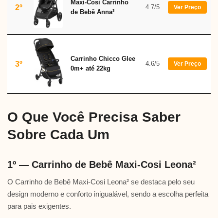
Maxi-Cosi Carrinho
2º
4.7/5
Ver Preço
de Bebê Anna³
Carrinho Chicco Glee
3º
4.6/5
Ver Preço
0m+ até 22kg
O Que Você Precisa Saber
Sobre Cada Um
1º — Carrinho de Bebê Maxi-Cosi Leona²
O Carrinho de Bebê Maxi-Cosi Leona² se destaca pelo seu
design moderno e conforto inigualável, sendo a escolha perfeita
para pais exigentes.