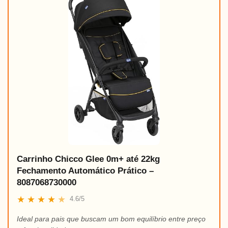
Carrinho Chicco Glee 0m+ até 22kg
Fechamento Automático Prático –
8087068730000
★
★
★
★
★
4.6/5
Ideal para pais que buscam um bom equilíbrio entre preço