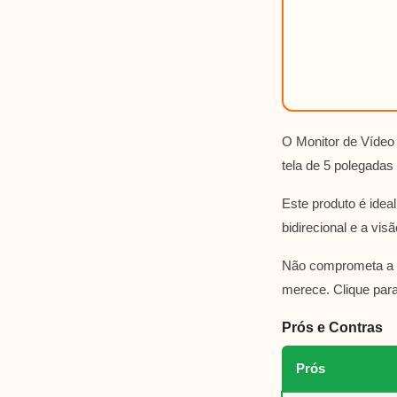
O Monitor de Víde
tela de 5 polegada
Este produto é ide
bidirecional e a vi
Não comprometa a se
merece. Clique par
Prós e Contras
Prós