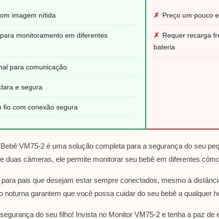
 com imagem nítida
✗
Preço um pouco e
para monitoramento em diferentes
✗
Requer recarga f
bateria
onal para comunicação
clara e segura
m fio com conexão segura
o Bebê VM75-2 é uma solução completa para a segurança do seu p
s e duas câmeras, ele permite monitorar seu bebê em diferentes côm
al para pais que desejam estar sempre conectados, mesmo à distânc
são noturna garantem que você possa cuidar do seu bebê a qualquer h
gurança do seu filho! Invista no Monitor VM75-2 e tenha a paz de e