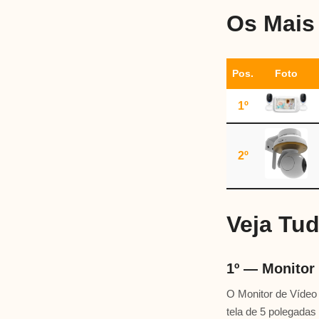
Os Mais
Pos.
Foto
1º
2º
Veja Tu
1º — Monitor
O Monitor de Víde
tela de 5 polegada