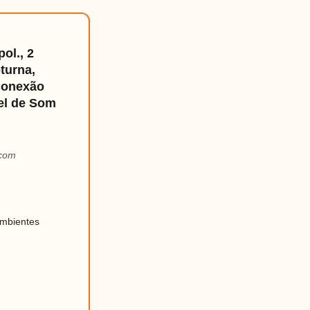
ol., 2
turna,
Conexão
vel de Som
 com
ambientes