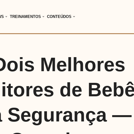
WS
TREINAMENTOS
CONTEÚDOS
Dois Melhores
itores de Beb
a Segurança —