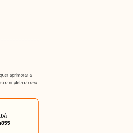
quer aprimorar a
são completa do seu
abá
m855