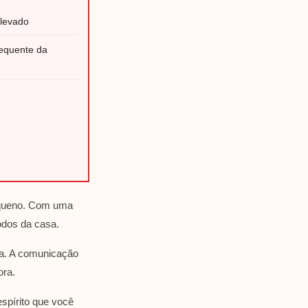
levado
requente da
equeno. Com uma
odos da casa.
ia. A comunicação
ora.
spírito que você