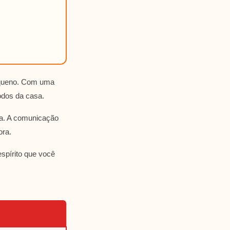
equeno. Com uma
odos da casa.
ia. A comunicação
ora.
spírito que você