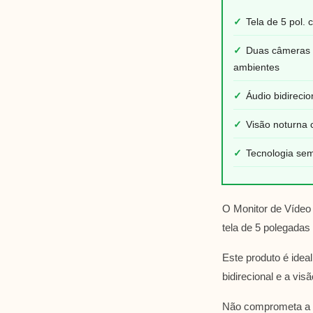
✓
Tela de 5 pol.
✓
Duas câmeras 
ambientes
✓
Áudio bidireci
✓
Visão noturna 
✓
Tecnologia se
O Monitor de Víde
tela de 5 polegada
Este produto é ide
bidirecional e a vi
Não comprometa a se