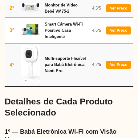
Monitor de Vídeo
2º
4.5/5
Ver Preço
Bebê VM75-2
Smart Câmera Wi-Fi
3º
Positivo Casa
4.6/5
Ver Preço
Inteligente
Multi-suporte Flexível
4º
para Babá Eletrônica
4.2/5
Ver Preço
Nanit Pro
Detalhes de Cada Produto
Selecionado
1º — Babá Eletrônica Wi-Fi com Visão