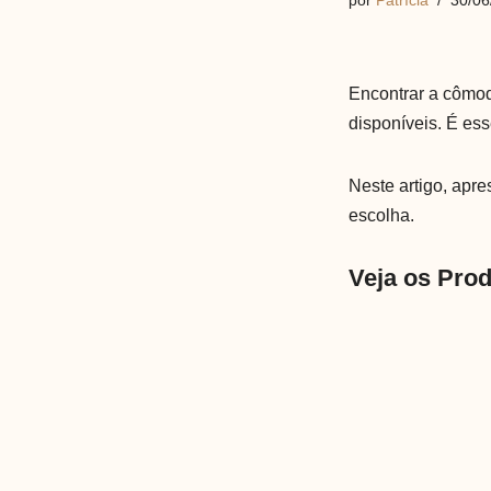
por
Patrícia
30/06
Encontrar a cômod
disponíveis. É ess
Neste artigo, apr
escolha.
Veja os Pro