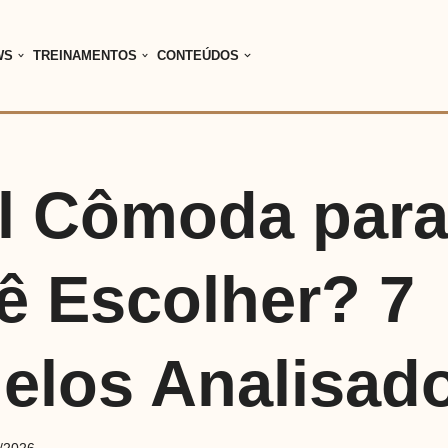
WS
TREINAMENTOS
CONTEÚDOS
l Cômoda par
ê Escolher? 7
elos Analisad