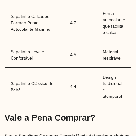
Ponta
Sapatinho Calçados
autocolante
Forrado Ponta
4.7
que facilita
Autocolante Marinho
o calce
Sapatinho Leve e
Material
4.5
Confortável
respirável
Design
Sapatinho Clássico de
tradicional
4.4
Bebê
e
atemporal
Vale a Pena Comprar?
Sim, o Sapatinho Calçados Forrado Ponta Autocolante Marinho