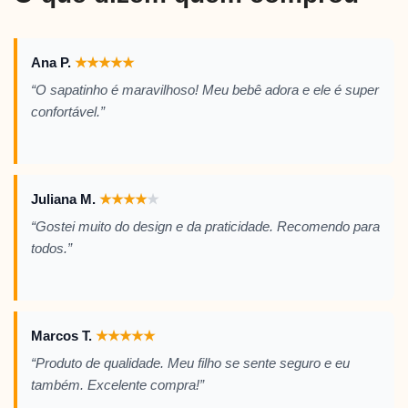
Ana P.
★
★
★
★
★
“O sapatinho é maravilhoso! Meu bebê adora e ele é super
confortável.”
Juliana M.
★
★
★
★
★
“Gostei muito do design e da praticidade. Recomendo para
todos.”
Marcos T.
★
★
★
★
★
“Produto de qualidade. Meu filho se sente seguro e eu
também. Excelente compra!”