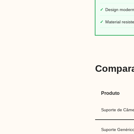
✓
Design modern
✓
Material resist
Compara
Produto
Suporte de Câme
Suporte Genéric