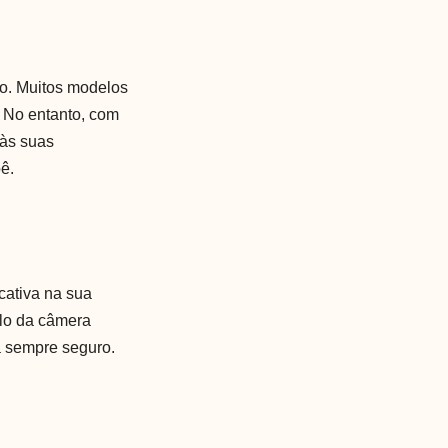
so. Muitos modelos
. No entanto, com
 às suas
ê.
cativa na sua
ulo da câmera
a sempre seguro.