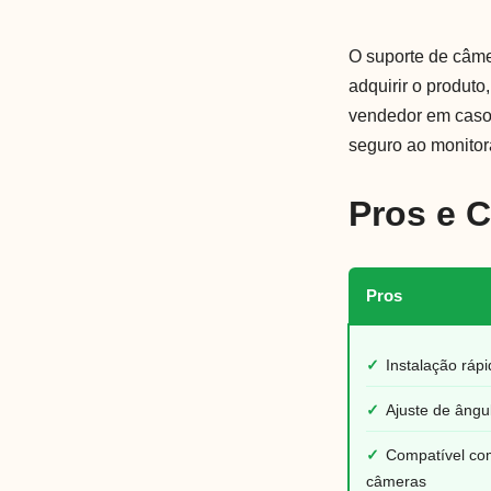
O suporte de câme
adquirir o produto
vendedor em caso 
seguro ao monitor
Pros e 
Pros
✓
Instalação ráp
✓
Ajuste de ângul
✓
Compatível co
câmeras