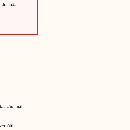
adquirida
alação fácil
ersátil