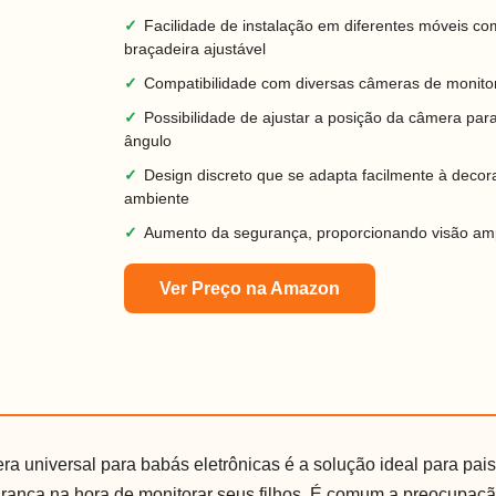
✓
Facilidade de instalação em diferentes móveis co
braçadeira ajustável
✓
Compatibilidade com diversas câmeras de monit
✓
Possibilidade de ajustar a posição da câmera par
ângulo
✓
Design discreto que se adapta facilmente à deco
ambiente
✓
Aumento da segurança, proporcionando visão am
Ver Preço na Amazon
ra universal para babás eletrônicas é a solução ideal para pa
urança na hora de monitorar seus filhos. É comum a preocupaç