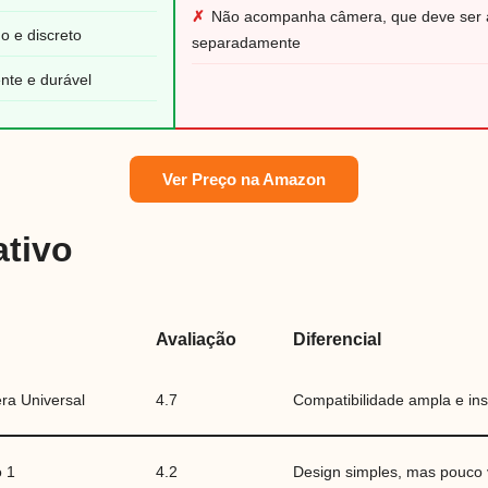
✗
Não acompanha câmera, que deve ser 
o e discreto
separadamente
ente e durável
Ver Preço na Amazon
tivo
Avaliação
Diferencial
ra Universal
4.7
Compatibilidade ampla e inst
o 1
4.2
Design simples, mas pouco v