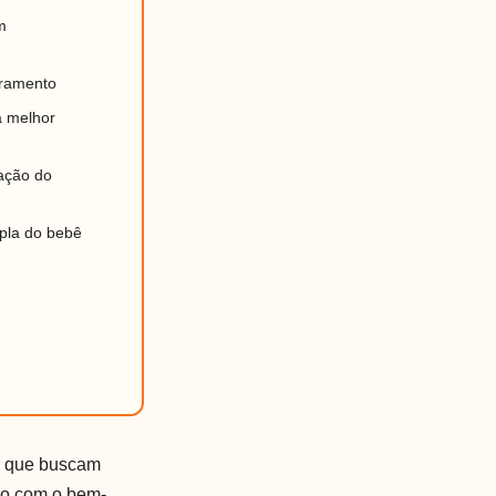
m
oramento
a melhor
ração do
pla do bebê
is que buscam
ão com o bem-