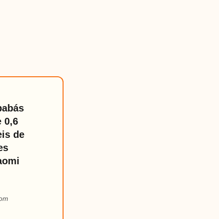
babás
 0,6
eis de
es
iaomi
com