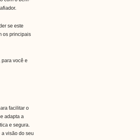
afiador.
er se este
 os principais
a para você e
a facilitar o
se adapta a
tica e segura.
e a visão do seu