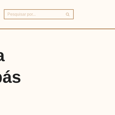
a
bás