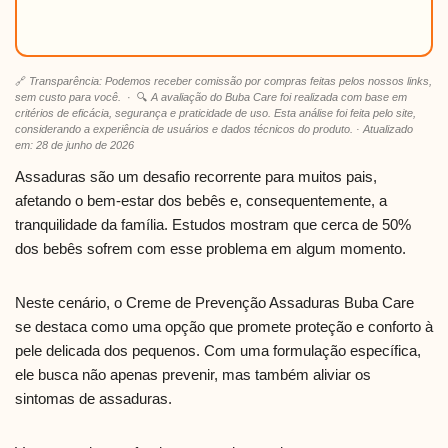
🔗
Transparência: Podemos receber comissão por compras feitas pelos nossos links,
sem custo para você.
· 🔍
A avaliação do Buba Care foi realizada com base em
critérios de eficácia, segurança e praticidade de uso. Esta análise foi feita pelo site,
considerando a experiência de usuários e dados técnicos do produto. · Atualizado
em: 28 de junho de 2026
Assaduras são um desafio recorrente para muitos pais,
afetando o bem-estar dos bebês e, consequentemente, a
tranquilidade da família. Estudos mostram que cerca de 50%
dos bebês sofrem com esse problema em algum momento.
Neste cenário, o Creme de Prevenção Assaduras Buba Care
se destaca como uma opção que promete proteção e conforto à
pele delicada dos pequenos. Com uma formulação específica,
ele busca não apenas prevenir, mas também aliviar os
sintomas de assaduras.