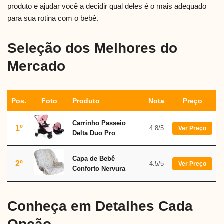
produto e ajudar você a decidir qual deles é o mais adequado
para sua rotina com o bebê.
Seleção dos Melhores do
Mercado
Pos.
Foto
Produto
Nota
Preço
Carrinho Passeio
1º
4.8/5
Ver Preço
Delta Duo Pro
Capa de Bebê
2º
4.5/5
Ver Preço
Conforto Nervura
Conheça em Detalhes Cada