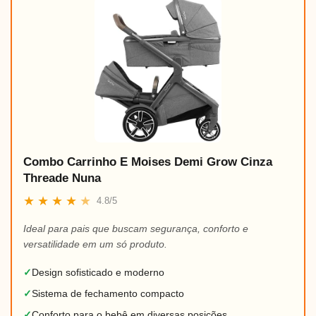
Combo Carrinho E Moises Demi Grow Cinza
Threade Nuna
★
★
★
★
★
4.8/5
Ideal para pais que buscam segurança, conforto e
versatilidade em um só produto.
✓
Design sofisticado e moderno
✓
Sistema de fechamento compacto
✓
Conforto para o bebê em diversas posições