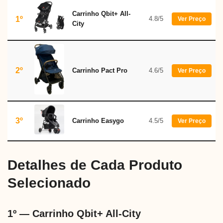
Carrinho Qbit+ All-
1º
4.8/5
Ver Preço
City
2º
Carrinho Pact Pro
4.6/5
Ver Preço
3º
Carrinho Easygo
4.5/5
Ver Preço
Detalhes de Cada Produto
Selecionado
1º — Carrinho Qbit+ All-City