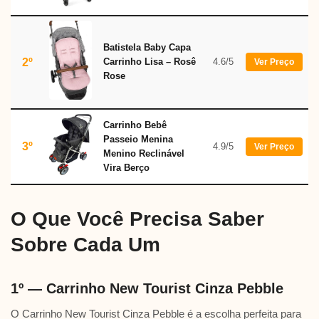
Batistela Baby Capa
2º
Carrinho Lisa – Rosê
4.6/5
Ver Preço
Rose
Carrinho Bebê
Passeio Menina
3º
4.9/5
Ver Preço
Menino Reclinável
Vira Berço
O Que Você Precisa Saber
Sobre Cada Um
1º — Carrinho New Tourist Cinza Pebble
O Carrinho New Tourist Cinza Pebble é a escolha perfeita para